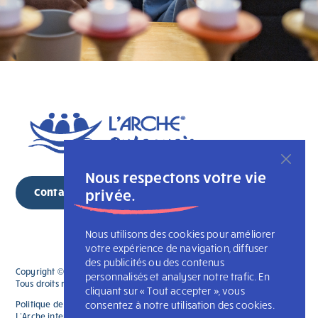
Nous respectons votre vie
privée.
Contactez-nous
Nous utilisons des cookies pour améliorer
votre expérience de navigation, diffuser
des publicités ou des contenus
Copyright © 2026 Copyright © 2025 L'Association des Arches du Québec.
personnalisés et analyser notre trafic. En
Tous droits réservés
cliquant sur « Tout accepter », vous
consentez à notre utilisation des cookies.
Politique de confidentialité
L’Arche Canada
L’Arche internationale