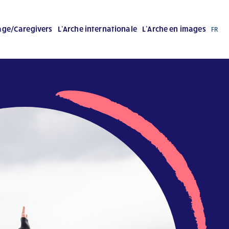
age/Caregivers
L’Arche internationale
L’Arche en images
FR