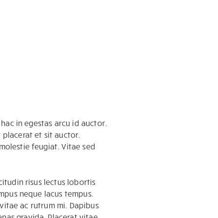
 hac in egestas arcu id auctor.
placerat et sit auctor.
molestie feugiat. Vitae sed
itudin risus lectus lobortis
 tempus neque lacus tempus.
s vitae ac rutrum mi. Dapibus
nas gravida. Placerat vitae