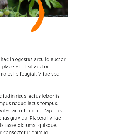
 hac in egestas arcu id auctor.
placerat et sit auctor.
molestie feugiat. Vitae sed
itudin risus lectus lobortis
 tempus neque lacus tempus.
s vitae ac rutrum mi. Dapibus
nas gravida. Placerat vitae
abitasse dictumst quisque.
r, consectetur enim id