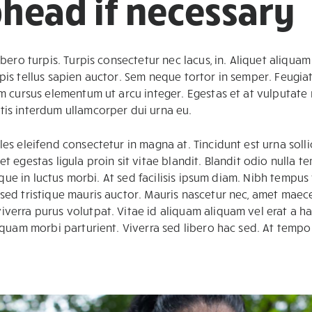
bhead if necessary
ibero turpis. Turpis consectetur nec lacus, in. Aliquet aliquam
pis tellus sapien auctor. Sem neque tortor in semper. Feugiat 
im cursus elementum ut arcu integer. Egestas et at vulputate 
tis interdum ullamcorper dui urna eu.
es eleifend consectetur in magna at. Tincidunt est urna sollic
et egestas ligula proin sit vitae blandit. Blandit odio nulla
risque in luctus morbi. At sed facilisis ipsum diam. Nibh tempu
 sed tristique mauris auctor. Mauris nascetur nec, amet maece
iverra purus volutpat. Vitae id aliquam aliquam vel erat a h
liquam morbi parturient. Viverra sed libero hac sed. At tempo