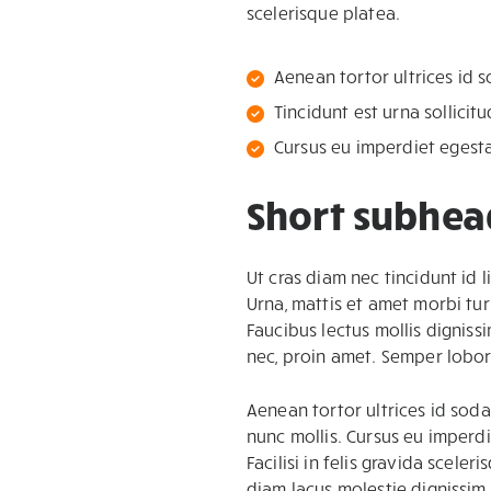
scelerisque platea.
Aenean tortor ultrices id 
Tincidunt est urna sollicitu
Cursus eu imperdiet egestas
Short subhea
Ut cras diam nec tincidunt id l
Urna, mattis et amet morbi tur
Faucibus lectus mollis digniss
nec, proin amet. Semper lobor
Aenean tortor ultrices id sodal
nunc mollis. Cursus eu imperdi
Facilisi in felis gravida scele
diam lacus molestie dignissim