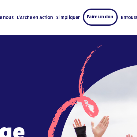
Faire un don
e nous
L’Arche en action
S’impliquer
Entour
age