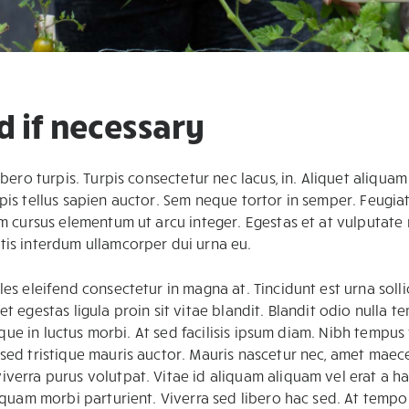
d if necessary
ibero turpis. Turpis consectetur nec lacus, in. Aliquet aliquam
pis tellus sapien auctor. Sem neque tortor in semper. Feugiat 
im cursus elementum ut arcu integer. Egestas et at vulputate 
tis interdum ullamcorper dui urna eu.
es eleifend consectetur in magna at. Tincidunt est urna sollic
et egestas ligula proin sit vitae blandit. Blandit odio nulla
risque in luctus morbi. At sed facilisis ipsum diam. Nibh tempu
 sed tristique mauris auctor. Mauris nascetur nec, amet maece
iverra purus volutpat. Vitae id aliquam aliquam vel erat a h
liquam morbi parturient. Viverra sed libero hac sed. At tempo