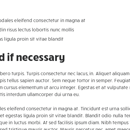
sodales eleifend consectetur in magna at
din risus lectus lobortis nunc mollis
 ligula proin sit vitae blandit
d if necessary
ibero turpis. Turpis consectetur nec lacus, in. Aliquet aliquam
pis tellus sapien auctor. Sem neque tortor in semper. Feugiat 
im cursus elementum ut arcu integer. Egestas et at vulputate 
tis interdum ullamcorper dui urna eu.
es eleifend consectetur in magna at. Tincidunt est urna sollic
et egestas ligula proin sit vitae blandit. Blandit odio nulla
risque in luctus morbi. At sed facilisis ipsum diam. Nibh tempu
 sed tristique mauris auctor. Mauris nascetur nec, amet maece