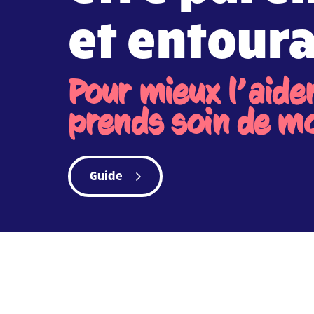
et entour
Pour mieux l’aider
prends soin de m
Guide