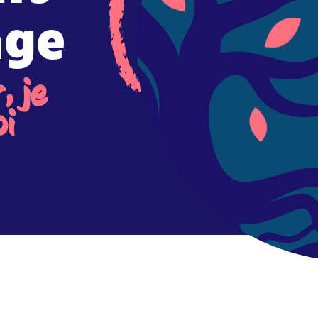
age
, je
oi