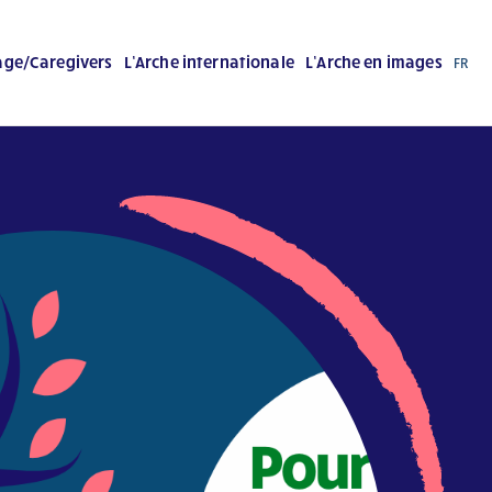
age/Caregivers
L’Arche internationale
L’Arche en images
FR