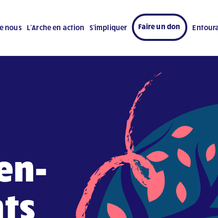
Faire un don
e nous
L’Arche en action
S’impliquer
Entour
en-
nts